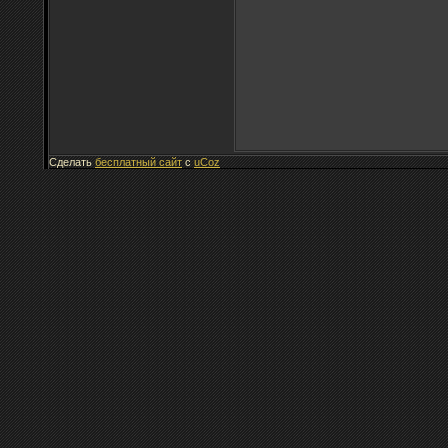
Сделать
бесплатный сайт
с
uCoz